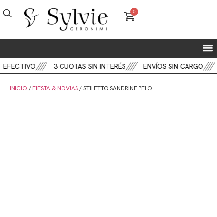
0
FIEST
BOT
CART
 EFECTIVO
3 CUOTAS SIN INTERÉS
ENVÍOS SIN CARGO
INICIO
/
FIESTA & NOVIAS
/ STILETTO SANDRINE PELO