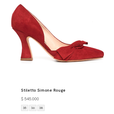
Stiletto Simone Rouge
$
545.000
35
36
38