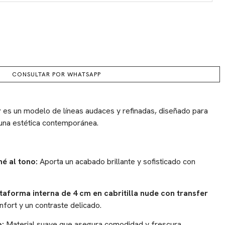
CONSULTAR POR WHATSAPP
r
es un modelo de líneas audaces y refinadas, diseñado para
 una estética contemporánea.
é al tono:
Aporta un acabado brillante y sofisticado con
ataforma interna de 4 cm en cabritilla nude con transfer
fort y un contraste delicado.
:
Material suave que asegura comodidad y frescura.