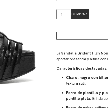
COMPRAR
La
Sandalia Brillant High Noi
aportar presencia y altura con
Características destacadas:
Charol negro con billon
textura sutil.
Forro de plantilla y pl
puntillé plata:
Brinda con
Forro de cabra cáñamo