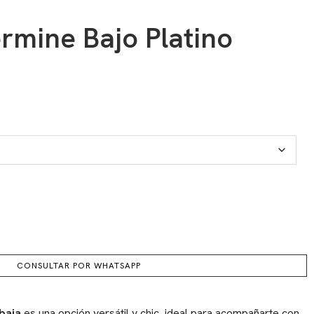
rmine Bajo Platino
CONSULTAR POR WHATSAPP
baja
es una opción versátil y chic, ideal para acompañarte con