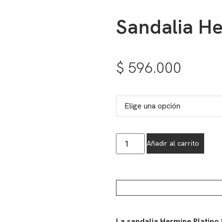
Sandalia He
$
596.000
Añadir al carrito
La sandalia Hermine Platino 