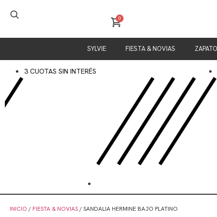
0
SYLVIE
FIESTA & NOVIAS
ZAPAT
 CUOTAS SIN INTERÉS
ENVÍOS S
INICIO
/
FIESTA & NOVIAS
/ SANDALIA HERMINE BAJO PLATINO