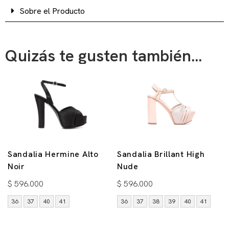
Sobre el Producto
Quizás te gusten también...
Sandalia Hermine Alto
Sandalia Brillant High
Noir
Nude
$
596.000
$
596.000
36
37
40
41
36
37
38
39
40
41