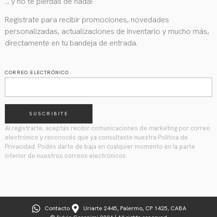
… y no te pierdas de nada!
Registrate para recibir promociones, novedades
personalizadas, actualizaciones de inventario y mucho más,
directamente en tu bandeja de entrada.
CORREO ELECTRÓNICO
SUSCRIBITE
Al registrarte, aceptás recibir comunicaciones de marketing por correo
electrónico y reconocés que ya consultaste nuestra Política de
Privacidad. Podés darte de baja en cualquier momento en la parte
inferior de nuestros correos electrónicos.
Contacto
Uriarte 2445, Palermo, CP 1425, CABA