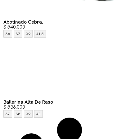
Abotinado Cebra.
$
540.000
36
37
39
41,5
Ballerina Alta De Raso
$
536.000
37
38
39
40