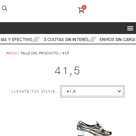
0
FIEST
BOT
CART
 Y EFECTIVO
3 CUOTAS SIN INTERÉS
ENVÍOS SIN CARGO
INICIO
/ TALLE DEL PRODUCTO / 41,5
41,5
LLEVATE TUS SYLVIE...