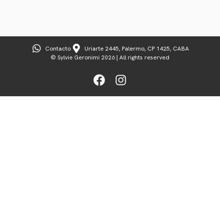
Contacto
Uriarte 2445, Palermo, CP 1425, CABA
© Sylvie Geronimi 2026 | All rights reserved