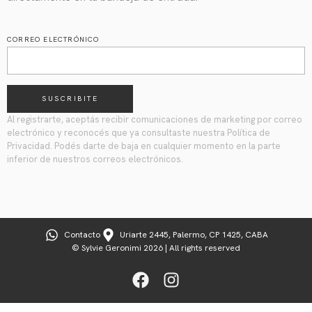
CORREO ELECTRÓNICO
SUSCRIBITE
Al registrarte, aceptás recibir comunicaciones de marketing por correo
electrónico y reconocés que ya consultaste nuestra Política de
Privacidad. Podés darte de baja en cualquier momento en la parte
inferior de nuestros correos electrónicos.
Contacto
Uriarte 2445, Palermo, CP 1425, CABA
© Sylvie Geronimi 2026 | All rights reserved