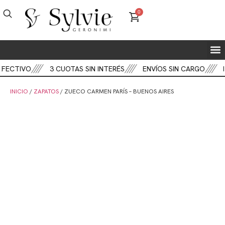
0
FIEST
BOT
CART
EFECTIVO
3 CUOTAS SIN INTERÉS
ENVÍOS SIN CARGO
D
INICIO
/
ZAPATOS
/ ZUECO CARMEN PARÍS – BUENOS AIRES