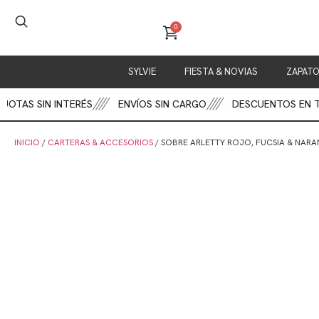
0
SYLVIE
FIESTA & NOVIAS
ZAPAT
AS SIN INTERÉS
ENVÍOS SIN CARGO
DESCUENTOS EN TRANS
INICIO
/
CARTERAS & ACCESORIOS
/ SOBRE ARLETTY ROJO, FUCSIA & NAR