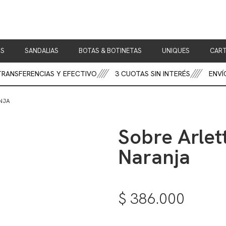
OS
SANDALIAS
BOTAS & BOTINETAS
UNIQUES
CART
FERENCIAS Y EFECTIVO
3 CUOTAS SIN INTERÉS
ENVÍOS S
ANJA
Sobre Arlet
Naranja
$
386.000