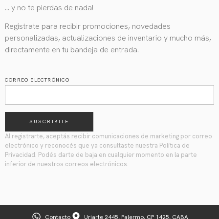
… y no te pierdas de nada!
Registrate para recibir promociones, novedades
personalizadas, actualizaciones de inventario y mucho más,
directamente en tu bandeja de entrada.
CORREO ELECTRÓNICO
SUSCRIBITE
Al registrarte, aceptás recibir comunicaciones de marketing por correo
electrónico y reconocés que ya consultaste nuestra Política de
Privacidad. Podés darte de baja en cualquier momento en la parte
inferior de nuestros correos electrónicos.
Contacto
Uriarte 2445, Palermo, CP 1425, CABA