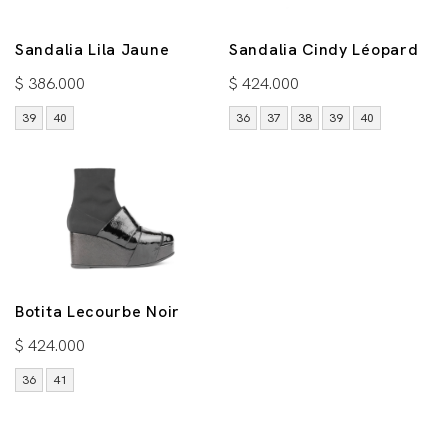
Sandalia Lila Jaune
Sandalia Cindy Léopard
$
386.000
$
424.000
39
40
36
37
38
39
40
Botita Lecourbe Noir
$
424.000
36
41