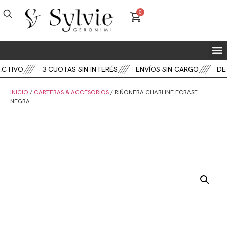
0
FIEST
BOT
CART
ECTIVO
3 CUOTAS SIN INTERÉS
ENVÍOS SIN CARGO
DES
INICIO
/
CARTERAS & ACCESORIOS
/ RIÑONERA CHARLINE ECRASE
NEGRA