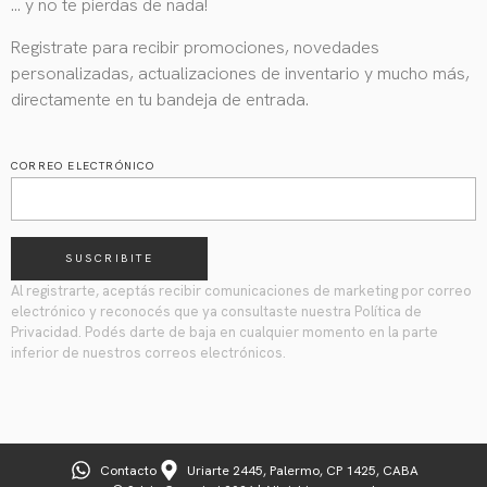
… y no te pierdas de nada!
Registrate para recibir promociones, novedades
personalizadas, actualizaciones de inventario y mucho más,
directamente en tu bandeja de entrada.
CORREO ELECTRÓNICO
SUSCRIBITE
Al registrarte, aceptás recibir comunicaciones de marketing por correo
electrónico y reconocés que ya consultaste nuestra Política de
Privacidad. Podés darte de baja en cualquier momento en la parte
inferior de nuestros correos electrónicos.
Contacto
Uriarte 2445, Palermo, CP 1425, CABA