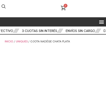
0
FIEST
BOT
CART
FECTIVO
3 CUOTAS SIN INTERÉS
ENVÍOS SIN CARGO
DE
INICIO
/
UNIQUES
/ OJOTA NADÉGE CHATA PLATA