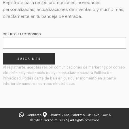
Registrate para recibir promociones, novedades
personalizadas, actualizaciones de inventario y mucho más,
directamente en tu bandeja de entrada.
CORREO ELECTRÓNICO
SUSCRIBITE
Al registrarte, aceptás recibir comunicaciones de marketing por correo
electrónico y reconocés que ya consultaste nuestra Política de
Privacidad. Podés darte de baja en cualquier momento en la parte
inferior de nuestros correos electrónicos.
Contacto
Uriarte 2445, Palermo, CP 1425, CABA
© Sylvie Geronimi 2026 | All rights reserved