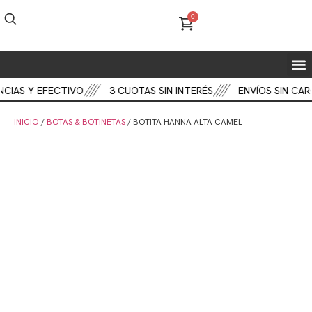
0
FIEST
BOT
CART
CIAS Y EFECTIVO
3 CUOTAS SIN INTERÉS
ENVÍOS SIN CAR
INICIO
/
BOTAS & BOTINETAS
/ BOTITA HANNA ALTA CAMEL