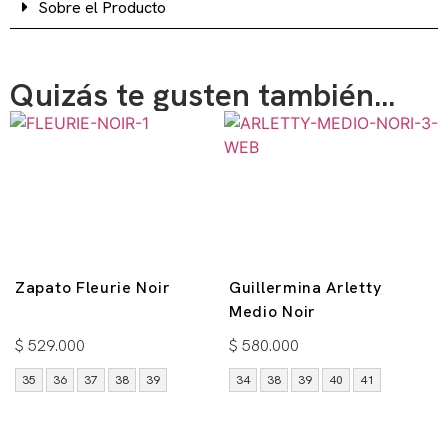
Sobre el Producto
Quizás te gusten también...
Zapato Fleurie Noir
Guillermina Arletty
Medio Noir
$
529.000
$
580.000
35
36
37
38
39
34
38
39
40
41