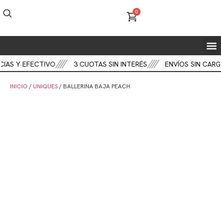
0
FIEST
BOT
CART
IAS Y EFECTIVO
3 CUOTAS SIN INTERÉS
ENVÍOS SIN CARG
INICIO
/
UNIQUES
/ BALLERINA BAJA PEACH