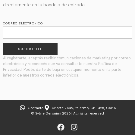
directamente en tu bandeja de entrada.
CORREO ELECTRÓNICO
SUSCRIBITE
Al registrarte, aceptás recibir comunicaciones de marketing por correo
electrónico y reconocés que ya consultaste nuestra Política de
Privacidad. Podés darte de baja en cualquier momento en la parte
inferior de nuestros correos electrónicos.
Contacto
Uriarte 2445, Palermo, CP 1425, CABA
© Sylvie Geronimi 2026 | All rights reserved