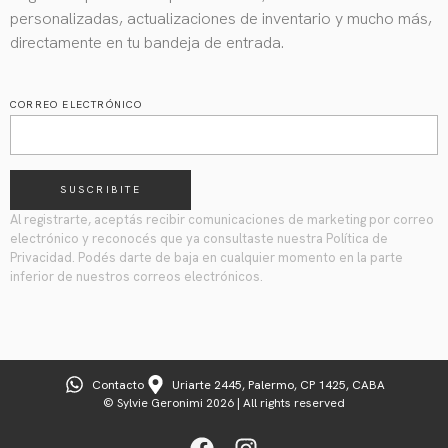
personalizadas, actualizaciones de inventario y mucho más,
directamente en tu bandeja de entrada.
CORREO ELECTRÓNICO
SUSCRIBITE
Al registrarte, aceptás recibir comunicaciones de marketing por correo
electrónico y reconocés que ya consultaste nuestra Política de
Privacidad. Podés darte de baja en cualquier momento en la parte
inferior de nuestros correos electrónicos.
Contacto
Uriarte 2445, Palermo, CP 1425, CABA
© Sylvie Geronimi 2026 | All rights reserved