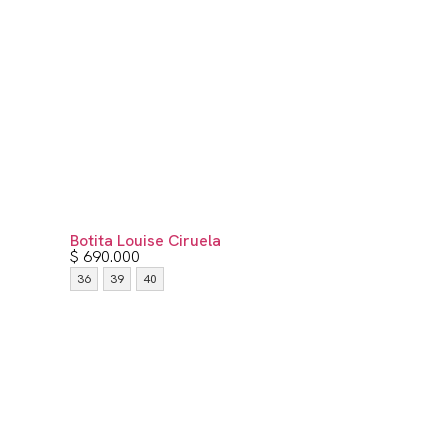
Botita Louise Ciruela
$
690.000
36
39
40