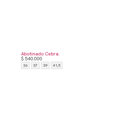
Abotinado Cebra.
$
540.000
36
37
39
41,5