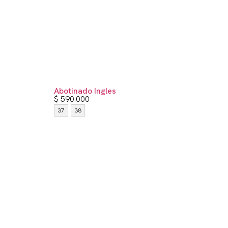
Abotinado Ingles
$
590.000
37
38